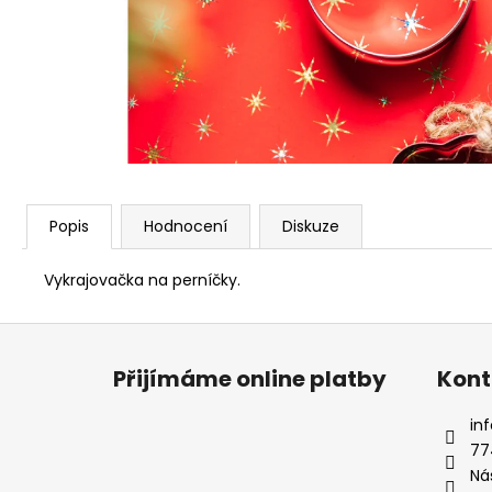
Popis
Hodnocení
Diskuze
Vykrajovačka na perníčky.
Z
á
Přijímáme online platby
Kont
p
a
inf
t
77
í
Ná