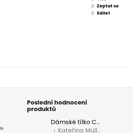
Zeptat se
Sdílet
Poslední hodnocení
produktů
Dámské tílko CollieryMade
ch
Kateřina Müllerová
|
Hodnocení produktu je 5 z 5 hvězdiček.