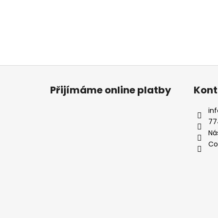
Z
á
Přijímáme online platby
Kont
p
a
inf
t
77
í
Ná
Co