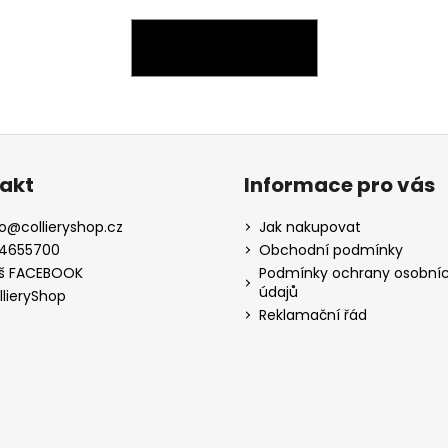
ZPĚT DO OBCHODU
akt
Informace pro vás
o
@
collieryshop.cz
Jak nakupovat
4655700
Obchodní podmínky
š FACEBOOK
Podmínky ochrany osobní
údajů
llieryShop
Reklamační řád