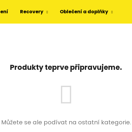
čení
Recovery
Oblečení a doplňky
Dá
Co potřebujete najít?
HLEDAT
Produkty teprve připravujeme.
Doporučujeme
Můžete se ale podívat na ostatní kategorie.