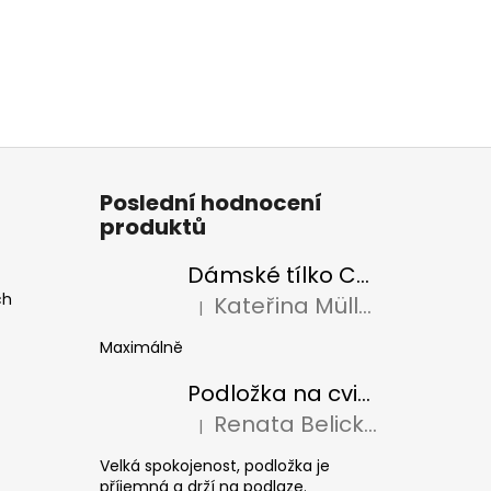
Poslední hodnocení
produktů
Dámské tílko CollieryMade
ch
Kateřina Müllerová
|
Hodnocení produktu je 5 z 5 hvězdiček.
Maximálně
Podložka na cvičení Colliery UAX!
Renata Belická
|
Hodnocení produktu je 5 z 5 hvězdiček.
Velká spokojenost, podložka je
příjemná a drží na podlaze.