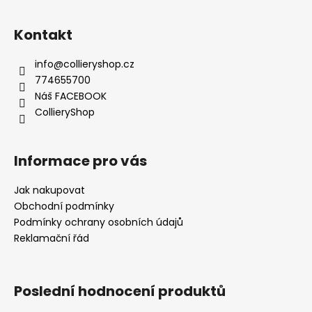
í
Kontakt
info
@
collieryshop.cz
774655700
Náš FACEBOOK
CollieryShop
Informace pro vás
Jak nakupovat
Obchodní podmínky
Podmínky ochrany osobních údajů
Reklamační řád
Poslední hodnocení produktů