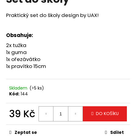
je
a
0,0
z
j
Praktický set do školy design by UAX!
5
í
hvězdiček.
t
Obsahuje:
?
2x tužka
1x guma
1x ořezávátko
1x pravítko 15cm
HLEDAT
Skladem
(>5 ks)
Kód:
144
D
o
p
39 Kč
DO KOŠÍKU
o
Měrná
r
cena:
u
Zeptat se
Sdílet