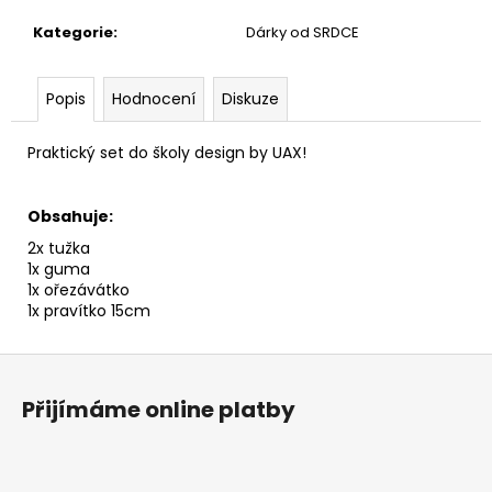
č
u
Kategorie
:
Dárky od SRDCE
j
e
m
Popis
Hodnocení
Diskuze
e
Praktický set do školy design by UAX!
Obsahuje:
2x tužka
1x guma
1x ořezávátko
1x pravítko 15cm
Z
á
Přijímáme online platby
p
a
t