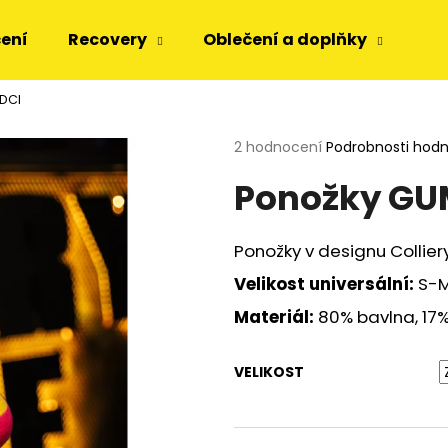
čení
Recovery
Oblečení a doplňky
Dá
DCI
Co potřebujete najít?
Průměrné
2 hodnocení
Podrobnosti hod
hodnocení
Ponožky GU
produktu
HLEDAT
je
5,0
z
Ponožky v designu Collier
5
Doporučujeme
hvězdiček.
Velikost universální:
S-M
Materiál:
80% bavlna, 17
VELIKOST