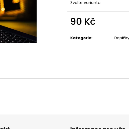
Zvolte variantu
90 Kč
Měrná
cena:
Kategorie
:
Doplňk