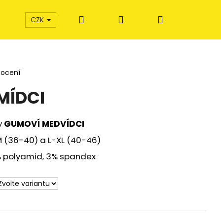
Hledat
Přihlášení
Nákupní
rky od SRDCE
Dárkové poukázky
Colliery M
CZK
košík
nocení
MÍDCI
y
GUMOVÍ MEDVÍDCI
 (36-40) a L-XL (40-46)
% polyamid, 3% spandex