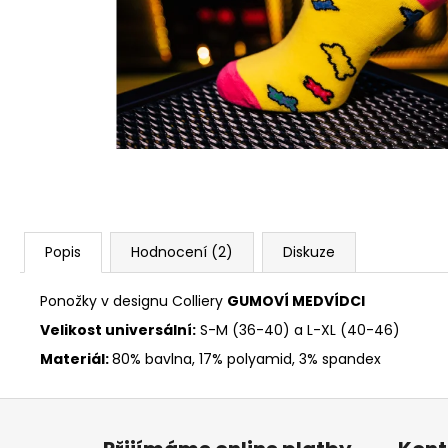
Popis
Hodnocení (2)
Diskuze
Ponožky v designu Colliery
GUMOVÍ MEDVÍDCI
Velikost universální:
S-M (36-40) a L-XL (40-46)
Materiál:
80% bavlna, 17% polyamid, 3% spandex
Z
á