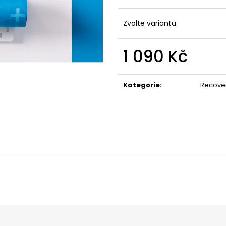
Zvolte variantu
1 090 Kč
Měrná
cena:
Kategorie
:
Recove