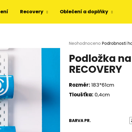
čení
Recovery
Oblečení a doplňky
Dá
Co potřebujete najít?
Průměrné
Neohodnoceno
Podrobnosti h
hodnocení
Podložka na 
produktu
HLEDAT
je
RECOVERY
0,0
z
5
Doporučujeme
hvězdiček.
Rozměr:
183*61cm
Tloušťka:
0,4cm
BARVA PR.