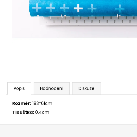
Popis
Hodnocení
Diskuze
Rozměr:
183*61cm
Tloušťka:
0,4cm
Z
á