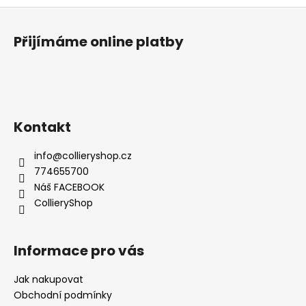
č
Z
u
á
j
Přijímáme online platby
e
p
m
a
e
t
í
Kontakt
info
@
collieryshop.cz
774655700
Náš FACEBOOK
CollieryShop
Informace pro vás
Jak nakupovat
Obchodní podmínky