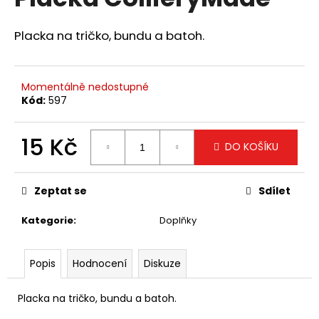
je
a
0,0
z
j
Placka na tričko, bundu a batoh.
5
í
hvězdiček.
t
Momentálně nedostupné
?
Kód:
597
15 Kč
DO KOŠÍKU
Měrná
HLEDAT
cena:
Zeptat se
Sdílet
Kategorie
:
Doplňky
D
o
p
Popis
Hodnocení
Diskuze
o
r
Placka na tričko, bundu a batoh.
u