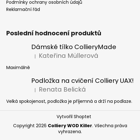
Podmínky ochrany osobních údajů
Reklamační řád
Poslední hodnocení produktů
Dámské tílko CollieryMade
Kateřina Müllerová
|
Hodnocení produktu je 5 z 5 hvězdiček.
Maximálně
Podložka na cvičení Colliery UAX!
Renata Belická
|
Hodnocení produktu je 5 z 5 hvězdiček.
Velká spokojenost, podložka je příjemná a drží na podlaze.
Vytvořil Shoptet
Copyright 2026
Colliery WOD Killer
. Všechna práva
vyhrazena.