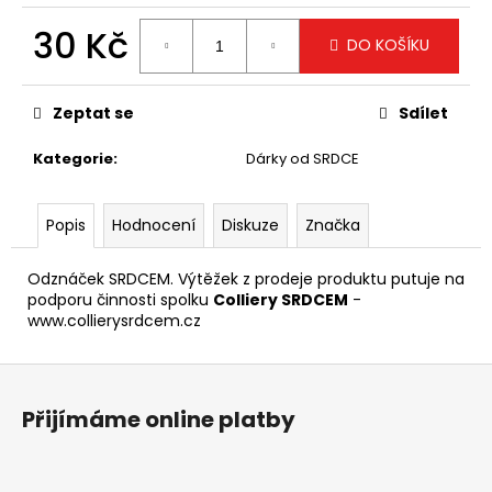
č
u
30 Kč
DO KOŠÍKU
j
e
Měrná
cena:
m
Zeptat se
Sdílet
e
Kategorie
:
Dárky od SRDCE
Popis
Hodnocení
Diskuze
Značka
Odznáček SRDCEM. Výtěžek z prodeje produktu putuje na
podporu činnosti spolku
Colliery SRDCEM
-
www.collierysrdcem.cz
Z
á
Přijímáme online platby
p
a
t