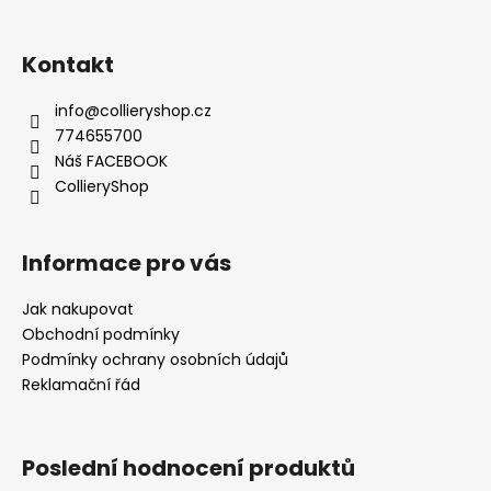
í
Kontakt
info
@
collieryshop.cz
774655700
Náš FACEBOOK
CollieryShop
Informace pro vás
Jak nakupovat
Obchodní podmínky
Podmínky ochrany osobních údajů
Reklamační řád
Poslední hodnocení produktů