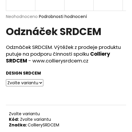
a
j
Průměrné
Neohodnoceno
Podrobnosti hodnocení
í
hodnocení
Odznáček SRDCEM
produktu
t
je
?
0,0
z
Odznáček SRDCEM. Výtěžek z prodeje produktu
5
putuje na podporu činnosti spolku
Colliery
hvězdiček.
SRDCEM
- www.collierysrdcem.cz
HLEDAT
DESIGN SRDCEM
D
o
p
o
Zvolte variantu
r
Kód:
Zvolte variantu
Značka:
CollierySRDCEM
u