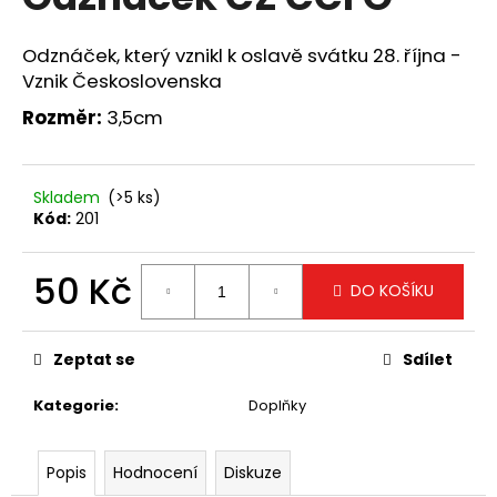
je
a
0,0
z
j
Odznáček, který vznikl k oslavě svátku 28. října -
5
Vznik Československa
í
hvězdiček.
t
Rozměr:
3,5cm
?
Skladem
(>5 ks)
Kód:
201
HLEDAT
50 Kč
DO KOŠÍKU
Měrná
cena:
D
Zeptat se
Sdílet
o
p
Kategorie
:
Doplňky
o
r
u
Popis
Hodnocení
Diskuze