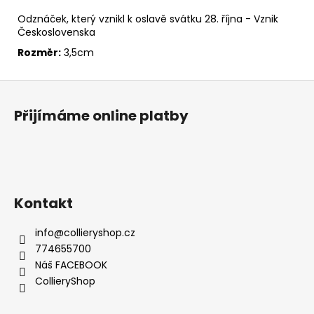
č
u
Odznáček, který vznikl k oslavě svátku 28. října - Vznik
j
Československa
e
Rozměr:
3,5cm
m
e
Z
á
Přijímáme online platby
p
a
t
í
Kontakt
info
@
collieryshop.cz
774655700
Náš FACEBOOK
CollieryShop