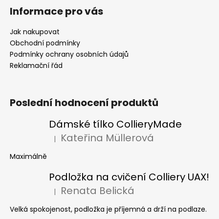
Informace pro vás
Jak nakupovat
Obchodní podmínky
Podmínky ochrany osobních údajů
Reklamační řád
Poslední hodnocení produktů
Dámské tílko CollieryMade
Kateřina Müllerová
|
Hodnocení produktu je 5 z 5 hvězdiček.
Maximálně
Podložka na cvičení Colliery UAX!
Renata Belická
|
Hodnocení produktu je 5 z 5 hvězdiček.
Velká spokojenost, podložka je příjemná a drží na podlaze.