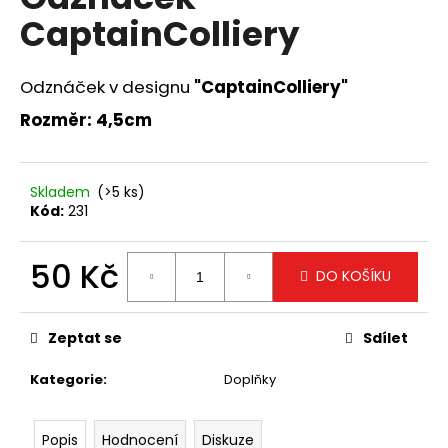
je
a
CaptainColliery
0,0
z
j
5
í
hvězdiček.
Odznáček v designu
"CaptainColliery"
t
Rozměr: 4,5cm
?
Skladem
(>5 ks)
Kód:
231
HLEDAT
50 Kč
DO KOŠÍKU
Měrná
D
cena:
o
Zeptat se
Sdílet
p
Kategorie
:
Doplňky
o
r
u
Popis
Hodnocení
Diskuze