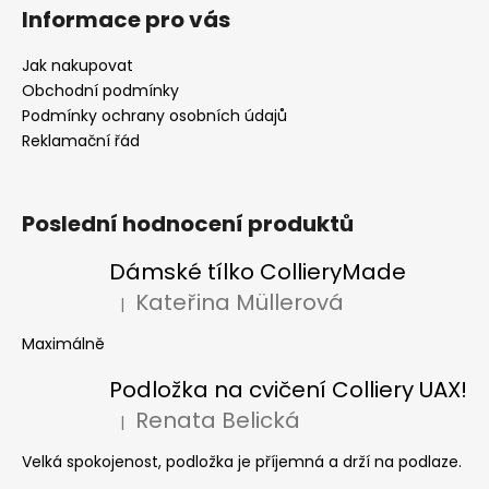
Informace pro vás
Jak nakupovat
Obchodní podmínky
Podmínky ochrany osobních údajů
Reklamační řád
Poslední hodnocení produktů
Dámské tílko CollieryMade
Kateřina Müllerová
|
Hodnocení produktu je 5 z 5 hvězdiček.
Maximálně
Podložka na cvičení Colliery UAX!
Renata Belická
|
Hodnocení produktu je 5 z 5 hvězdiček.
Velká spokojenost, podložka je příjemná a drží na podlaze.