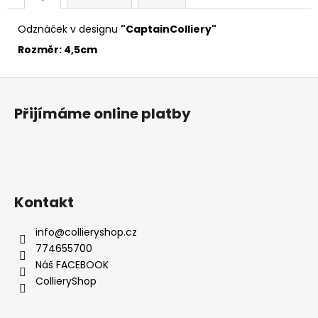
č
u
Odznáček v designu
"CaptainColliery"
j
e
Rozměr: 4,5cm
m
e
Z
á
Přijímáme online platby
p
a
t
í
Kontakt
info
@
collieryshop.cz
774655700
Náš FACEBOOK
CollieryShop