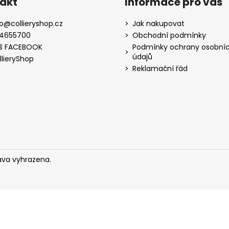
akt
Informace pro vás
o
@
collieryshop.cz
Jak nakupovat
4655700
Obchodní podmínky
š FACEBOOK
Podmínky ochrany osobní
údajů
llieryShop
Reklamační řád
áva vyhrazena.