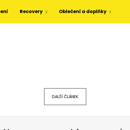
čení
Recovery
Oblečení a doplňky
Dá
Co potřebujete najít?
HLEDAT
Doporučujeme
DALŠÍ ČLÁNEK