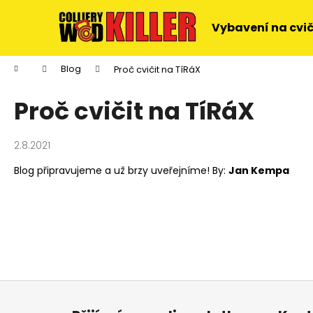
K
Přejít
na
o
Vybavení na cvi
obsah
Zpět
Zpět
š
do
do
í
Domů
Blog
Proč cvičit na TíRáX
k
obchodu
obchodu
Proč cvičit na TíRáX
2.8.2021
Blog připravujeme a už brzy uveřejníme! By:
Jan Kempa
Z
á