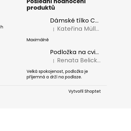
Poslední hodnocení
produktů
Dámské tílko CollieryMade
ch
Kateřina Müllerová
|
Hodnocení produktu je 5 z 5 hvězdiček.
Maximálně
Podložka na cvičení Colliery UAX!
Renata Belická
|
Hodnocení produktu je 5 z 5 hvězdiček.
Velká spokojenost, podložka je
příjemná a drží na podlaze.
Vytvořil Shoptet