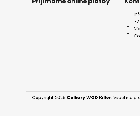
Přijímáme online platby
Kont
p
a
inf
t
77
í
Ná
Co
Copyright 2026
Colliery WOD Killer
. Všechna pr